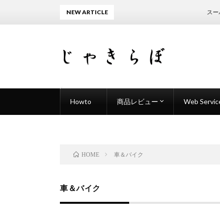
NEW ARTICLE
スーパ
Howto
商品レビュー
Web Servic
Adobe After Effects
Adobe Illustrator
Adobe Photoshop
Adobe Premiere Pro
HTML
CSS
WordPress
便利ワザ
カメラ関連
生活家電
車＆バイク
HOME
車＆バイク