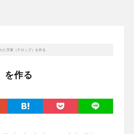
れた字幕（テロップ）を作る
）を作る