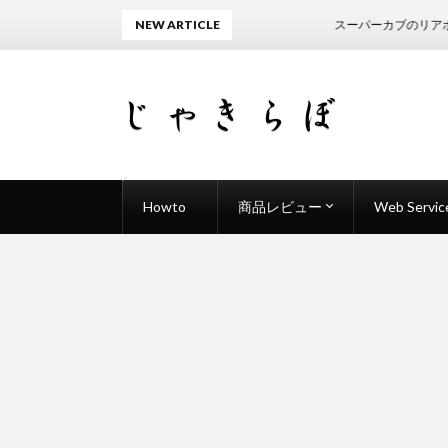
NEW ARTICLE
スーパーカブのリアボックス
Howto
商品レビュー
Web Servic
Adobe After Effects
Adobe Illustrator
Adobe Photoshop
Adobe Premiere Pro
HTML
CSS
WordPress
便利ワザ
カメラ関連
生活家電