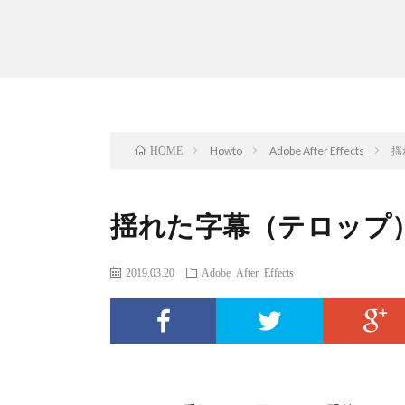
Howto
Adobe After Effects
揺
HOME
揺れた字幕（テロップ
2019.03.20
Adobe After Effects