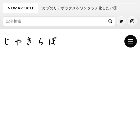
NEW ARTICLE
スーパーカブのリアボックスをワンタッチ化したい①
Howt
A
A
A