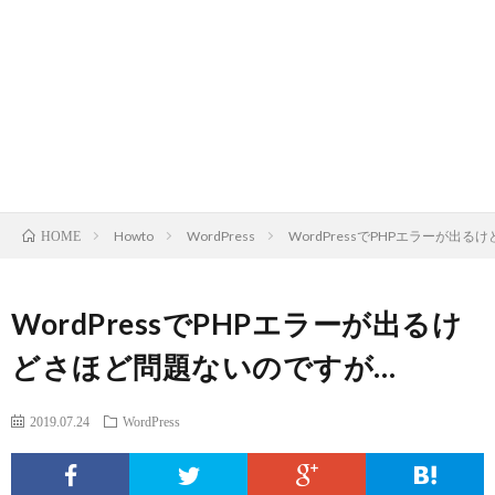
A
H
C
W
Howto
WordPress
WordPressでPHPエラーが出る
HOME
商
WordPressでPHPエラーが出るけ
どさほど問題ないのですが…
品
2019.07.24
WordPress
レ
ビ
Web