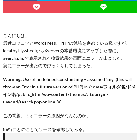
ュ
Servi
Conta
ー
こんにちは。
最近コツコツとWordPress、PHPの勉強を進めている私ですが、
local by FlywheelからXserverの本番環境にアップした際に、
search.phpで表示される検索結果の画面にエラーが出ました。
急にエラーが出たのでびっくりしてしまった。
Warning
: Use of undefined constant img – assumed ‘img’ (this will
throw an Error in a future version of PHP) in
/home/フォルダ名/ドメ
イン名/public_html/wp-content/themes/siteorigin-
unwind/search.php
on line
86
この問題、まずエラーの原因がなんなのか。
86行目とのことでソースを確認してみる。