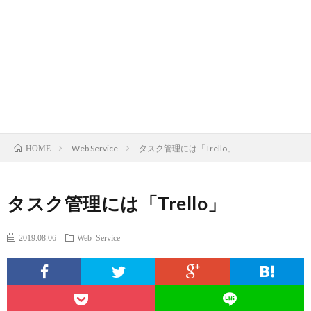
A
H
C
W
Web Service
タスク管理には「Trello」
HOME
商
タスク管理には「Trello」
品
2019.08.06
Web Service
レ
ビ
Web