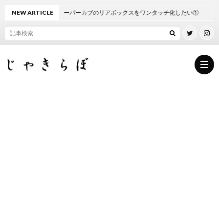
NEW ARTICLE
スーパーカブのリアボックスをワンタッチ化したい①
Howt
A
A
A